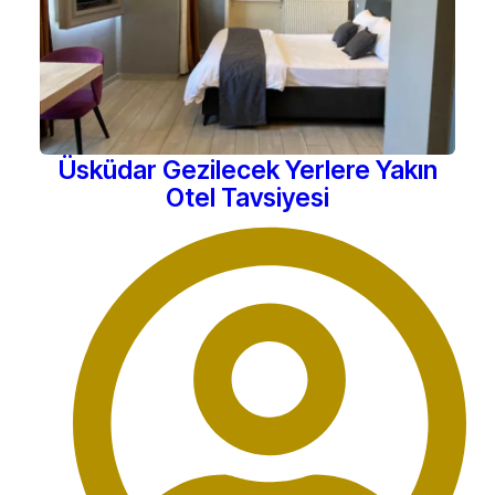
Üsküdar Gezilecek Yerlere Yakın
Otel Tavsiyesi