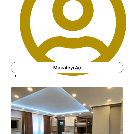
Makaleyi Aç
Üsküdar Otel