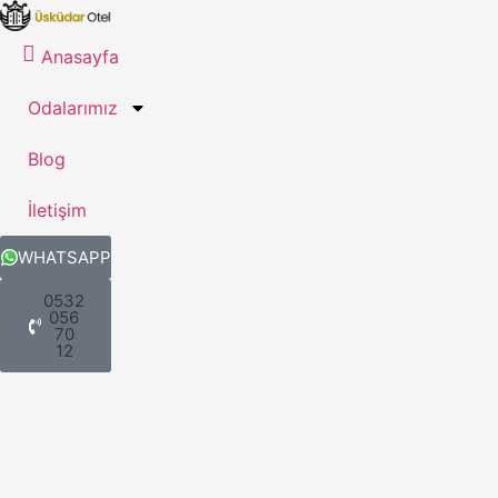
Anasayfa
Odalarımız
Blog
İletişim
WHATSAPP
0532
056
70
12