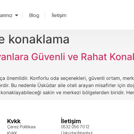
arımız
Blog
İletişim
le konaklama
yanlara Güvenli ve Rahat Kon
kça önemlidir. Konforlu oda seçenekleri, güvenli ortam, mer
rdir. Bu nedenle Üsküdar aile oteli arayan misafirler için d
kla konaklayabileceği sakin ve merkezi bölgelerden biridir. H
Kvkk
İletişim
Çerez Politikası
0532 056 70 12
Üsküdar/İstanbul
KVKK