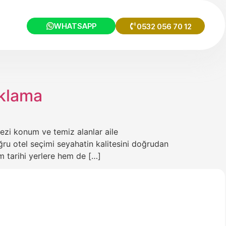
WHATSAPP
0532 056 70 12
aklama
kezi konum ve temiz alanlar aile
oğru otel seçimi seyahatin kalitesini doğrudan
em tarihi yerlere hem de […]