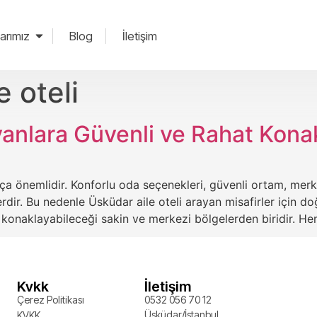
arımız
Blog
İletişim
e oteli
yanlara Güvenli ve Rahat Kon
kça önemlidir. Konforlu oda seçenekleri, güvenli ortam, mer
rdir. Bu nedenle Üsküdar aile oteli arayan misafirler için d
kla konaklayabileceği sakin ve merkezi bölgelerden biridir. H
Kvkk
İletişim
Çerez Politikası
0532 056 70 12
Üsküdar/İstanbul
KVKK