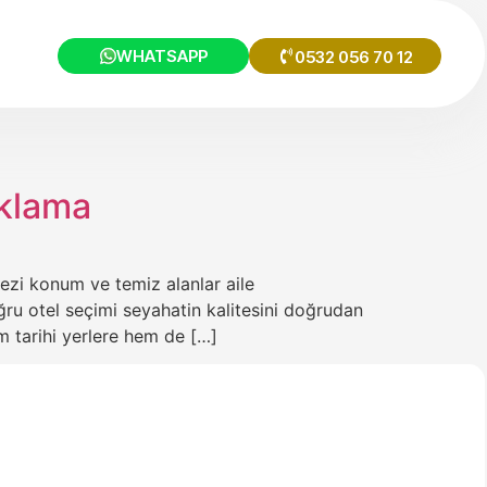
WHATSAPP
0532 056 70 12
aklama
kezi konum ve temiz alanlar aile
oğru otel seçimi seyahatin kalitesini doğrudan
em tarihi yerlere hem de […]