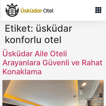
Etiket:
üsküdar
konforlu otel
Üsküdar Aile Oteli
Arayanlara Güvenli ve Rahat
Konaklama