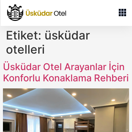
Etiket:
üsküdar
otelleri
Üsküdar Otel Arayanlar İçin
Konforlu Konaklama Rehberi